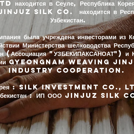
TD находится в Сеуле, Республика Коре
INJUZ SILK CO. находится в Респу
Узбекистан.
мпания была учреждена инвесторами из К
йствии Министерства шелководства Респу
ан (Ассоциация "УЗБЕКИПАКСАНОАТ") и К
иации Gyeongnam Weaving Jinj
Industry Cooperation.
орея : SILK INVESTMENT CO., L
збекистан : ИП ООО JINJUZ SILK C