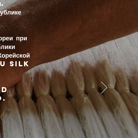
я.
блике
ореи при
блики
орейской
u Silk
TD
O.