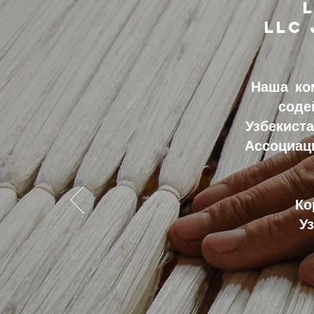
L
LLC J
Наша ко
соде
Узбекист
Ассоц
К
У