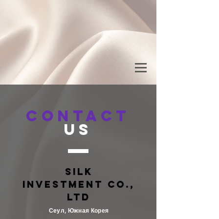
CONTACT
US
SILK
INVESTMENT
CO.,
LTD
Сеул, Южная Корея